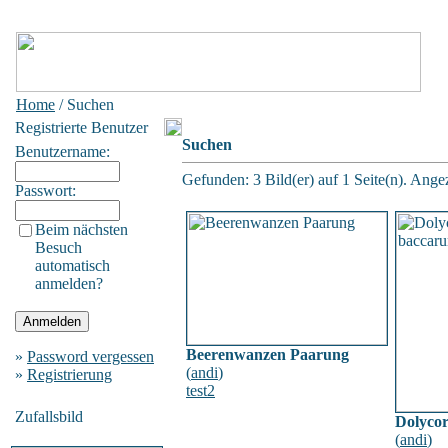
Home
/ Suchen
Registrierte Benutzer
Suchen
Benutzername:
Gefunden: 3 Bild(er) auf 1 Seite(n). Angez
Passwort:
Beim nächsten
Besuch
automatisch
anmelden?
Beerenwanzen Paarung
»
Password vergessen
(
andi
)
»
Registrierung
test2
Zufallsbild
Dolycor
(
andi
)